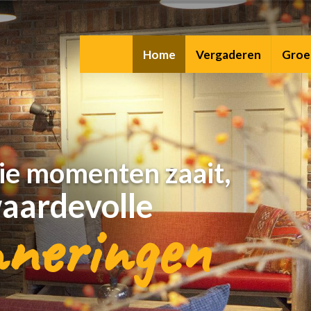
Home
Vergaderen
Groe
e momenten zaait,
aardevolle
nneringen