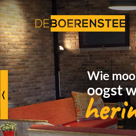
Wie mooi
oogst w
heri