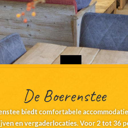
De Boerenstee
nstee biedt comfortabele accommodatie
jven en vergaderlocaties. Voor 2 tot 36 p